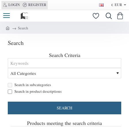
LOGIN
REGISTER
€
EUR
Search
h
o
Search
m
e
Search Criteria
Search in subcategories
Search in product descriptions
SEARCH
Products meeting the search criteria