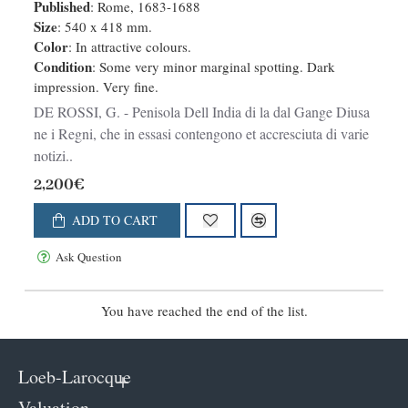
in essasi contengono et accresciuta
Published
: Rome, 1683-1688
di varie notizie. Da Giacomo Cantelli
Size
: 540 x 418 mm.
Color
: In attractive colours.
da Vignola e conforme le Relationi
Condition
: Some very minor marginal spotting. Dark
di alcuni Padri della Compa di Giesu
impression. Very fine.
di Monsu Tavernier . . . 1683
DE ROSSI, G. - Penisola Dell India di la dal Gange Diusa
ne i Regni, che in essasi contengono et accresciuta di varie
notizi..
2,200€
ADD TO CART
Ask Question
You have reached the end of the list.
Loeb-Larocque
Valuation