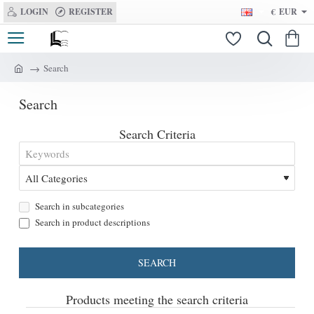
LOGIN
REGISTER
€
EUR
Search
h
o
Search
m
e
Search Criteria
Search in subcategories
Search in product descriptions
SEARCH
Products meeting the search criteria