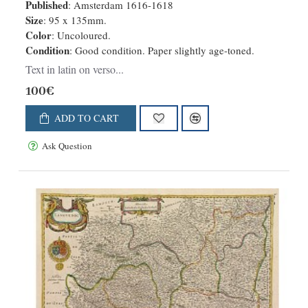
Published
: Amsterdam 1616-1618
Size
: 95 x 135mm.
Color
: Uncoloured.
Condition
: Good condition. Paper slightly age-toned.
Text in latin on verso...
100€
ADD TO CART
Ask Question