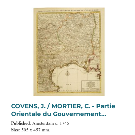
COVENS, J. / MORTIER, C. - Partie
Orientale du Gouvernement
General de Languedoc.
Published
: Amsterdam c. 1745
Size
: 595 x 457 mm.