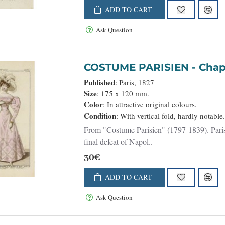
ADD TO CART
Ask Question
COSTUME 
Published
: Paris, 1827
Size
: 175 x 120 mm.
Color
: In attractive original colours.
Condition
: With vertical fold, hardly notabl
From "Costume Parisien" (1797-1839). Paris 
final defeat of Napol..
30€
ADD TO CART
Ask Question