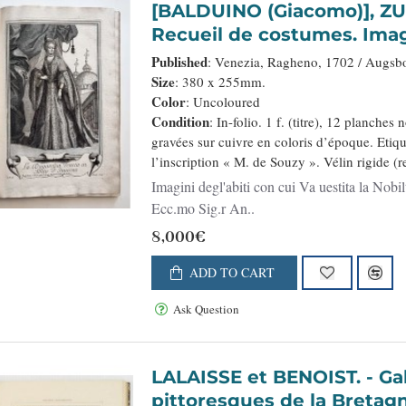
[BALDUINO (Giacomo)], ZUC
Recueil de costumes. Imagi
Nobiltà della Serenis.ma R
Published
: Venezia, Ragheno, 1702 / Augsbou
[Augsburger Kleidertracht
Size
: 380 x 255mm.
Color
: Uncoloured
Condition
: In-folio. 1 f. (titre), 12 planche
gravées sur cuivre en coloris d’époque. Etiqu
l’inscription « M. de Souzy ». Vélin rigide (r
Imagini degl'abiti con cui Va uestita la Nobi
Ecc.mo Sig.r An..
8,000€
ADD TO CART
Ask Question
LALAISSE et BENOIST. - Galerie Armoricaine. Costumes et Vues
pittoresques de la Bretag