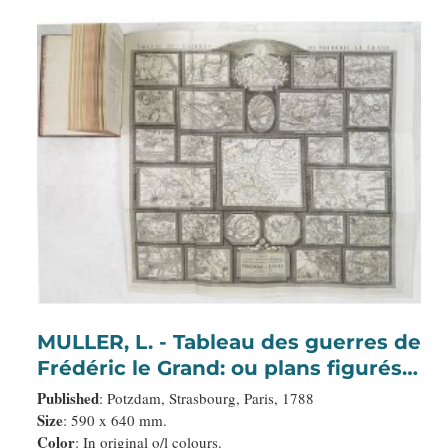
MULLER, L. - Tableau des guerres de
Frédéric le Grand: ou plans figurés
de vingt-six batailles rangées, ou
Published
: Potzdam, Strasbourg, Paris, 1788
combats essentiels donnés dans les
Size
: 590 x 640 mm.
Color
: In original o/l colours.
trois guerres de Silésie. . .