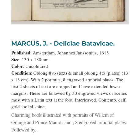
MARCUS, J. - Deliciae Batavicae.
Published
: Amsterdam, Johannes Janssonius, 1618
Size
: 130 x 180mm.
Color
: Uncoloured
Condition
: Oblong 8vo (text) & small oblong 4to (plates) (13
x 18 cm). With 2 portraits, 8 engraved armorial plates. The
first 2 sheets of text are cropped and have extended lower
margins. These are followed by 30 engraved views or scenes
most with a Latin text at the foot. Interleaved. Contemp. calf,
gold-tooled spine.
Charming book illustrated with portraits of Willem of
Orange and Prince Maurits and , 8 engraved armorial plates.
Followed by..