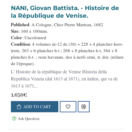
NANI, Giovan Battista. - Histoire de
la République de Venise.
Published
: A Cologne, Chez Pierre Marteau, 1682
Size
: 160 x 100mm.
Color
: Uncoloured
Condition
: 4 volumes in-12 de (36) + 228 + 4 planches hors-
texte, 263 + 6 planches h-t ; 268 + 8 planches h-t, 364 + 8
planches h-t. ; veau havanne, dos à nerfs orné, tr. dor. (reliure
de l'époque).
L' Histoire de la république de Venise Historia della
Republica Veneta (dal 1613 al 1671), en italien, qui va de
1613 à 1671,..
1,650€
ADD TO CART
Ask Question