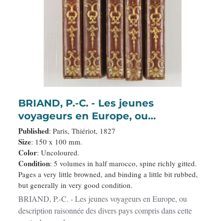
BRIAND, P.-C. - Les jeunes
voyageurs en Europe, ou
description raisonnée des divers
Published
: Paris, Thiériot, 1827
pays compris dans cette partie du
Size
: 150 x 100 mm.
Color
: Uncoloured.
monde.
Condition
: 5 volumes in half marocco, spine richly gitted.
Pages a very little browned, and binding a little bit rubbed,
but generally in very good condition.
BRIAND, P.-C. - Les jeunes voyageurs en Europe, ou
description raisonnée des divers pays compris dans cette