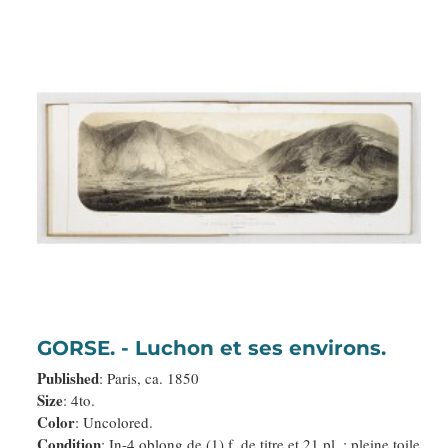
GORSE. - Luchon et ses environs.
Published
: Paris, ca. 1850
Size
: 4to.
Color
: Uncolored.
Condition
: In-4 oblong de (1) f. de titre et 21 pl. ; pleine toile