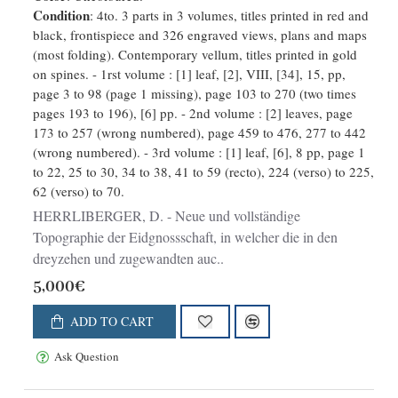
Condition
: 4to. 3 parts in 3 volumes, titles printed in red and
Landen dermal befindliche Städte,
black, frontispiece and 326 engraved views, plans and maps
Bischthümer, Stifte, Klöster,
(most folding). Contemporary vellum, titles printed in gold
Schlösser, Amts-Häuser, Edelsitze
on spines. - 1rst volume : [1] leaf, [2], VIII, [34], 15, pp,
und Burg
page 3 to 98 (page 1 missing), page 103 to 270 (two times
pages 193 to 196), [6] pp. - 2nd volume : [2] leaves, page
173 to 257 (wrong numbered), page 459 to 476, 277 to 442
(wrong numbered). - 3rd volume : [1] leaf, [6], 8 pp, page 1
to 22, 25 to 30, 34 to 38, 41 to 59 (recto), 224 (verso) to 225,
62 (verso) to 70.
HERRLIBERGER, D. - Neue und vollständige
Topographie der Eidgnossschaft, in welcher die in den
dreyzehen und zugewandten auc..
5,000€
ADD TO CART
Ask Question