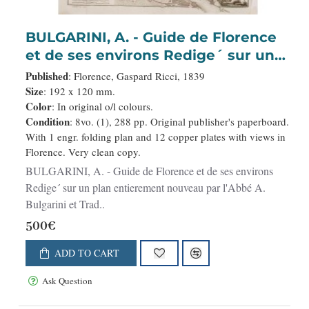
BULGARINI, A. - Guide de Florence
et de ses environs Redige´ sur un
plan entierement nouveau par
Published
: Florence, Gaspard Ricci, 1839
l'Abbé A. Bulgarini et Traduit en
Size
: 192 x 120 mm.
Color
: In original o/l colours.
français par A. Le Rendu. Deuxième
Condition
: 8vo. (1), 288 pp. Original publisher's paperboard.
édition.
With 1 engr. folding plan and 12 copper plates with views in
Florence. Very clean copy.
BULGARINI, A. - Guide de Florence et de ses environs
Redige´ sur un plan entierement nouveau par l'Abbé A.
Bulgarini et Trad..
500€
ADD TO CART
Ask Question