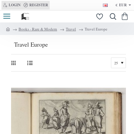
LOGIN
REGISTER
€
EUR
Books - Rare & Modern
Travel
Travel Europe
h
o
Travel Europe
m
e