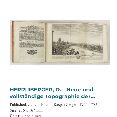
HERRLIBERGER, D. - Neue und
vollständige Topographie der
Eidgnossschaft, in welcher die in
Published
: Zurich, Johann Kaspar Ziegler, 1754-1773
den dreyzehen und zugewandten
Size
: 206 x 167 mm.
Color
: Uncoloured.
auch verbündeten Orten und