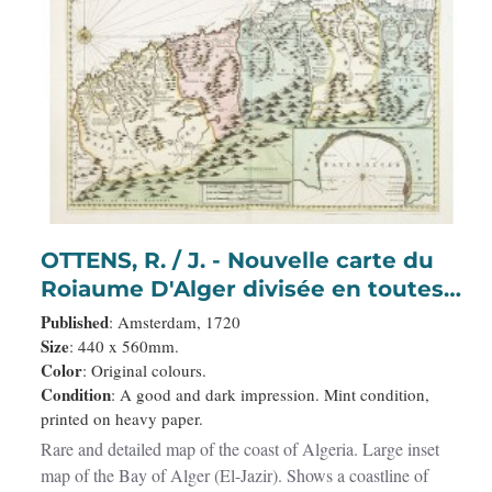
OTTENS, R. / J. - Nouvelle carte du
Roiaume D'Alger divisée en toutes
ses provinces, avec une partie due
Published
: Amsterdam, 1720
cotes D'Espagne . . .
Size
: 440 x 560mm.
Color
: Original colours.
Condition
: A good and dark impression. Mint condition,
printed on heavy paper.
Rare and detailed map of the coast of Algeria. Large inset
map of the Bay of Alger (El-Jazir). Shows a coastline of