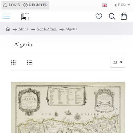
LOGIN
REGISTER
€
EUR
Africa
North Africa
Algeria
h
o
Algeria
m
e