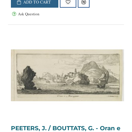
ADD TO CART
Ask Question
PEETERS, J. / BOUTTATS, G. - Oran e