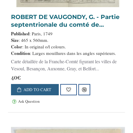
ROBERT DE VAUGONDY, G. - Partie
septentrionale du comté de
Bourgogne ou Franche-Comté. . .
Published
: Paris, 1749
Size
: 465 x 560mm.
Color
: In original o/l colours.
Condition
: Larges mouillures dans les angles supérieurs.
Carte détaillée de la Franche-Comté figurant les villes de
Vesoul, Besançon, Auxonne, Gray, et Belfort...
40€
ADD TO CART
Ask Question