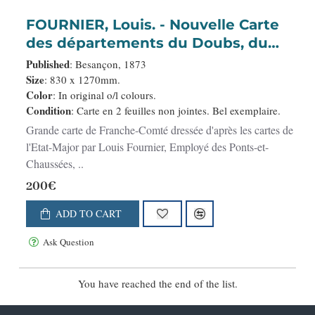
FOURNIER, Louis. - Nouvelle Carte
des départements du Doubs, du
Jura, et de la Haute Saône, formant,
Published
: Besançon, 1873
avant 1790, l'ancienne province de
Size
: 830 x 1270mm.
Color
: In original o/l colours.
la Franche-Comté.
Condition
: Carte en 2 feuilles non jointes. Bel exemplaire.
Grande carte de Franche-Comté dressée d'après les cartes de
l'Etat-Major par Louis Fournier, Employé des Ponts-et-
Chaussées, ..
200€
ADD TO CART
Ask Question
You have reached the end of the list.