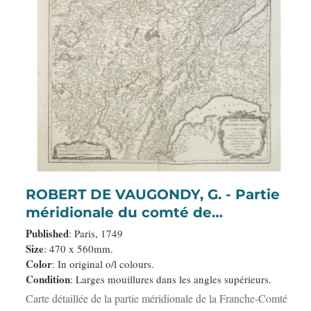
ROBERT DE VAUGONDY, G. - Partie
méridionale du comté de
Bourgogne ou Franche-Comté. . .
Published
: Paris, 1749
Size
: 470 x 560mm.
Color
: In original o/l colours.
Condition
: Larges mouillures dans les angles supérieurs.
Carte détaillée de la partie méridionale de la Franche-Comté