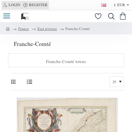
LOGIN
REGISTER
€
EUR
France
East regions
Franche-Comté
h
o
Franche-Comté
m
e
Franche-Comté towns