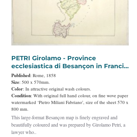
PETRI Girolamo - Province
ecclesiastica di Besançon in Francia
(Tav LVI)
Published
: Rome, 1858
Size
: 500 x 570mm.
Color
: In attractive original wash colours.
Condition
: With original full hand colour, on fine wove paper
watermarked ‘Pietro Miliani Fabriano’, size of the sheet 570 x
800 mm.
This large-format Besançon map is finely engraved and
beautifully coloured and was prepared by Girolamo Petri, a
lawyer who..