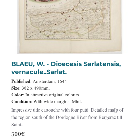
BLAEU, W. - Dioecesis Sarlatensis,
vernacule..Sarlat.
Published
: Amsterdam, 1644
Size
: 382 x 490mm.
Color
: In attractive original colours.
Condition
: With wide margins. Mint.
Impressive title cartouche with four putti. Detailed ma[p of
the region south of the Dordogne River from Bergerac till
Saint-..
300€