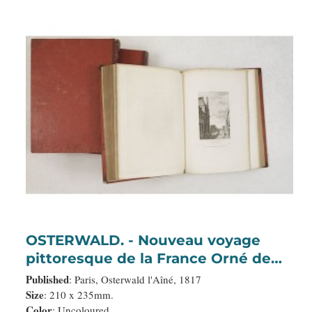
OSTERWALD. - Nouveau voyage
pittoresque de la France Orné de
trois cent soixante gravures
Published
: Paris, Osterwald l'Aîné, 1817
exécutées sur des dessins fait
Size
: 210 x 235mm.
Color
: Uncoloured