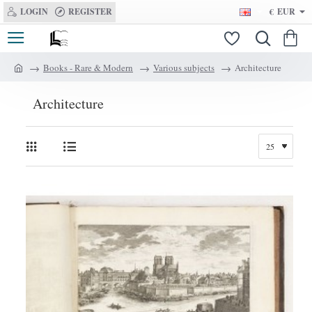
LOGIN
REGISTER
€
EUR
Books - Rare & Modern
Various subjects
Architecture
h
o
Architecture
m
e