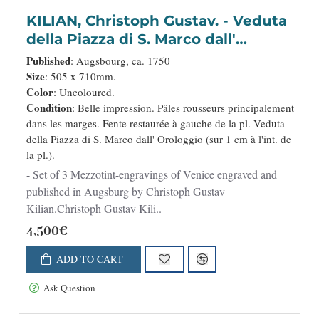
KILIAN, Christoph Gustav. - Veduta
della Piazza di S. Marco dall'
Orologgio. / Veduta della Piazzetta.
Published
: Augsbourg, ca. 1750
/ Veduto della Piazza di S. Marco in
Size
: 505 x 710mm.
Color
: Uncoloured.
Venezia.
Condition
: Belle impression. Pâles rousseurs principalement
dans les marges. Fente restaurée à gauche de la pl. Veduta
della Piazza di S. Marco dall' Orologgio (sur 1 cm à l'int. de
la pl.).
- Set of 3 Mezzotint-engravings of Venice engraved and
published in Augsburg by Christoph Gustav
Kilian.Christoph Gustav Kili..
4,500€
ADD TO CART
Ask Question