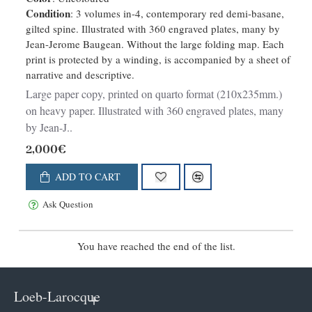
d'après nature, et représentant des
Condition
: 3 volumes in-4, contemporary red demi-basane,
Vues des principales Villes de
gilted spine. Illustrated with 360 engraved plates, many by
France, Ports de Mer, Monuments
Jean-Jerome Baugean. Without the large folding map. Each
anciens et modernes, Sites
print is protected by a winding, is accompanied by a sheet of
remarqu
narrative and descriptive.
Large paper copy, printed on quarto format (210x235mm.)
on heavy paper. Illustrated with 360 engraved plates, many
by Jean-J..
2,000€
ADD TO CART
Ask Question
You have reached the end of the list.
Loeb-Larocque