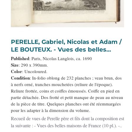
PERELLE, Gabriel, Nicolas et Adam /
LE BOUTEUX. - Vues des belles
maisons de France...
Published
: Paris, Nicolas Langlois, ca. 1690
Size
: 290 x 390mm.
Color
: Uncoloured.
Condition
: In-folio oblong de 232 planches ; veau brun, dos
à nerfs orné, tranches mouchetées (reliure de l'époque).
Reliure frottée, coins et coiffes émoussés. Coiffe en pied en
partie détachée. Dos frotté et petit manque de peau au niveau
de la pièce de titre. Quelques planches ont été réemmargées
pour les adapter à la dimension du volume.
Recueil de vues de Perelle père et fils dont la composition est
la suivante : - Vues des belles maisons de France (10 pl.). -..