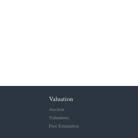
Valuation
Auction
Valuations
Free Estimation