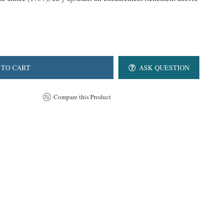
 TO CART
ASK QUESTION
Compare this Product