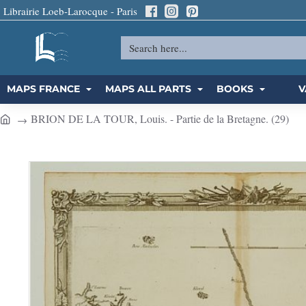
Librairie Loeb-Larocque - Paris
Search
here...
MAPS FRANCE
MAPS ALL PARTS
BOOKS
V
BRION DE LA TOUR, Louis. - Partie de la Bretagne. (29)
h
o
m
e