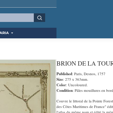
ARIA
BRION DE LA TOUR, Lo
Published
: Paris, Desnos, 1757
Size
: 275 x 363mm.
Color
: Uncoloured.
Condition
: Pâles mouillures en bord
Couvre le littoral de la Pointe Fore
des Côtes Maritimes de France" édit
l'atlas du même nom et édité la mê