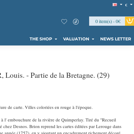
€
0 item(s) - 0€
THE SHOP
VALUATION
NEWS LETTER
uis. - Partie de la Bretagne. (29)
ure de carte. Villes coloriées en rouge à l'époque.
st à l' embouchure de la rivière de Quimperlay. Tiré du "Recueil
é chez Desnos. Brion reprend les cartes éditées par Lerouge dans
me année (1757), en y ajoutant un encadrement richement décoré