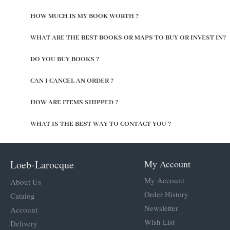
HOW MUCH IS MY BOOK WORTH ?
WHAT ARE THE BEST BOOKS OR MAPS TO BUY OR INVEST IN?
DO YOU BUY BOOKS ?
CAN I CANCEL AN ORDER ?
HOW ARE ITEMS SHIPPED ?
WHAT IS THE BEST WAY TO CONTACT YOU ?
Loeb-Larocque
My Account
My Account
About Us
Order History
Catalog
Newsletter
Account
Wish List
Delivery