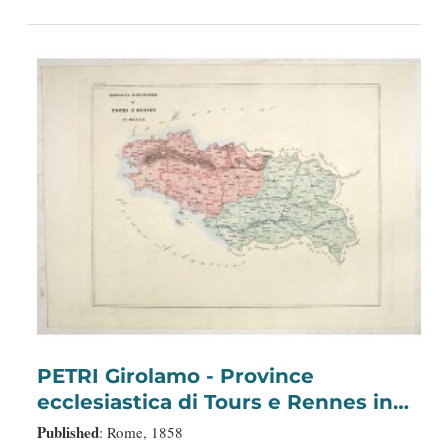
PETRI Girolamo - Province
ecclesiastica di Tours e Rennes in
Francia (Tav LVII)
Published
: Rome, 1858