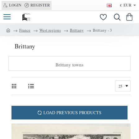
LOGIN
REGISTER
€
EUR
France
West regions
Brittany
Brittany - 3
h
o
Brittany
m
e
Brittany towns
LOAD PREVIOUS PRODUCTS