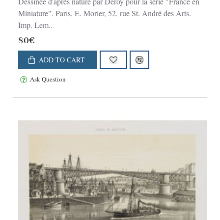
Dessinée d'après nature par Deroy pour la série "France en
Miniature". Paris, E. Morier, 52, rue St. André des Arts.
Imp. Lem..
80€
ADD TO CART
Ask Question