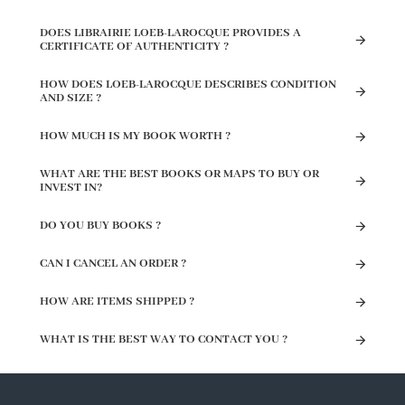
DOES LIBRAIRIE LOEB-LAROCQUE PROVIDES A
CERTIFICATE OF AUTHENTICITY ?
HOW DOES LOEB-LAROCQUE DESCRIBES CONDITION
AND SIZE ?
HOW MUCH IS MY BOOK WORTH ?
WHAT ARE THE BEST BOOKS OR MAPS TO BUY OR
INVEST IN?
DO YOU BUY BOOKS ?
CAN I CANCEL AN ORDER ?
HOW ARE ITEMS SHIPPED ?
WHAT IS THE BEST WAY TO CONTACT YOU ?