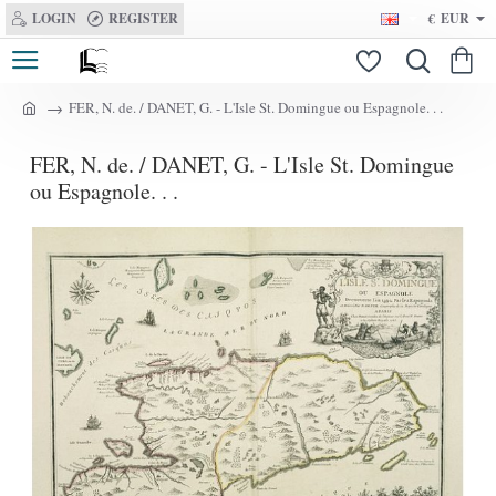
LOGIN
REGISTER
€
EUR
FER, N. de. / DANET, G. - L'Isle St. Domingue ou Espagnole. . .
h
o
FER, N. de. / DANET, G. - L'Isle St. Domingue
m
e
ou Espagnole. . .