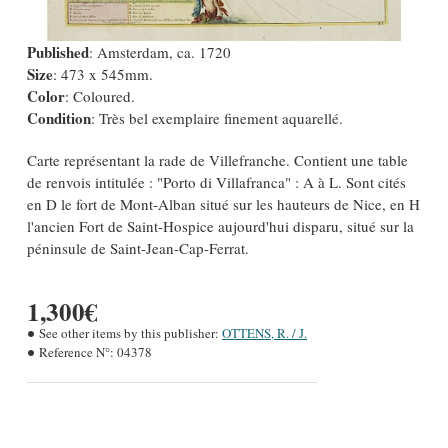
Published
: Amsterdam, ca. 1720
Size
: 473 x 545mm.
Color
: Coloured.
Condition
: Très bel exemplaire finement aquarellé.
Carte représentant la rade de Villefranche. Contient une table
de renvois intitulée : "Porto di Villafranca" : A à L. Sont cités
en D le fort de Mont-Alban situé sur les hauteurs de Nice, en H
l'ancien Fort de Saint-Hospice aujourd'hui disparu, situé sur la
péninsule de Saint-Jean-Cap-Ferrat.
1,300€
See other items by this publisher:
OTTENS, R. / J.
Reference N°:
04378