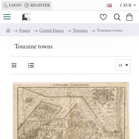
LOGIN
REGISTER
€
EUR
France
Central France
Touraine
Touraine towns
h
o
Touraine towns
m
e