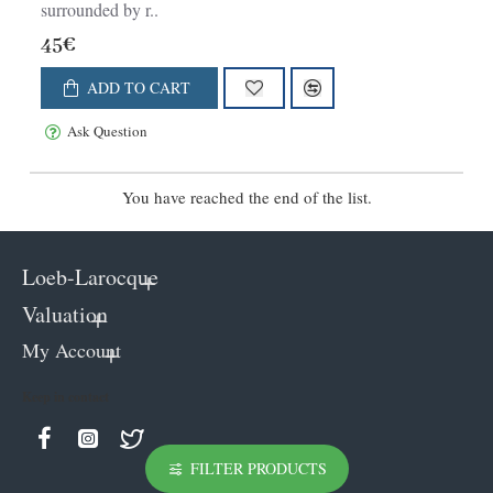
surrounded by r..
45€
ADD TO CART
Ask Question
You have reached the end of the list.
Loeb-Larocque
Valuation
My Account
Keep in contact
FILTER PRODUCTS