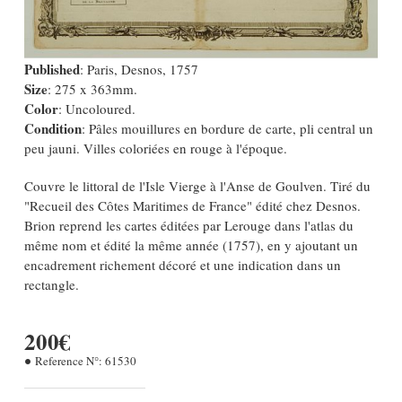
Published
: Paris, Desnos, 1757
Size
: 275 x 363mm.
Color
: Uncoloured.
Condition
: Pâles mouillures en bordure de carte, pli central un
peu jauni. Villes coloriées en rouge à l'époque.
Couvre le littoral de l'Isle Vierge à l'Anse de Goulven. Tiré du
"Recueil des Côtes Maritimes de France" édité chez Desnos.
Brion reprend les cartes éditées par Lerouge dans l'atlas du
même nom et édité la même année (1757), en y ajoutant un
encadrement richement décoré et une indication dans un
rectangle.
200€
Reference N°:
61530