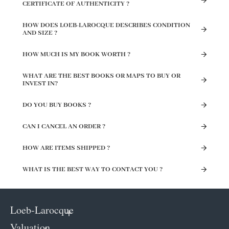
CERTIFICATE OF AUTHENTICITY ?
HOW DOES LOEB-LAROCQUE DESCRIBES CONDITION
AND SIZE ?
HOW MUCH IS MY BOOK WORTH ?
WHAT ARE THE BEST BOOKS OR MAPS TO BUY OR
INVEST IN?
DO YOU BUY BOOKS ?
CAN I CANCEL AN ORDER ?
HOW ARE ITEMS SHIPPED ?
WHAT IS THE BEST WAY TO CONTACT YOU ?
Loeb-Larocque
Valuation