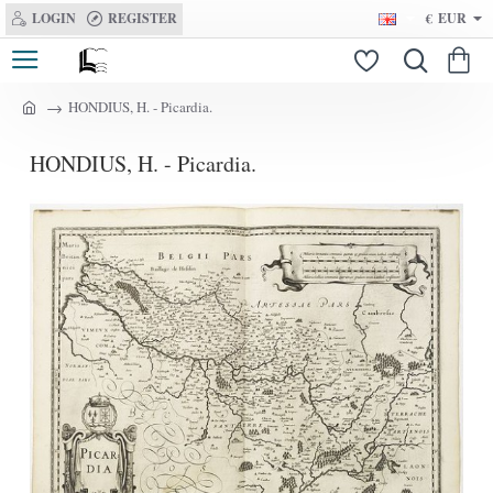
LOGIN
REGISTER
€
EUR
HONDIUS, H. - Picardia.
h
o
HONDIUS, H. - Picardia.
m
e