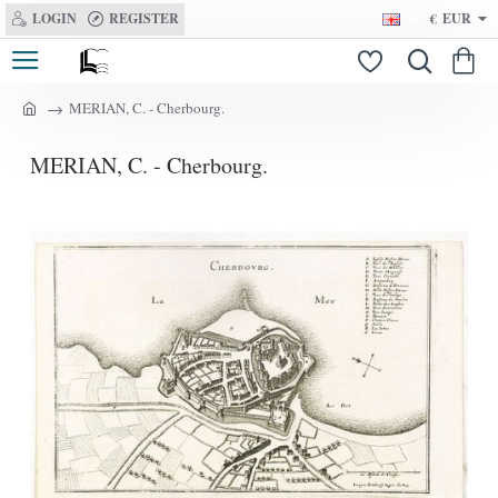
LOGIN
REGISTER
€
EUR
MERIAN, C. - Cherbourg.
h
o
MERIAN, C. - Cherbourg.
m
e