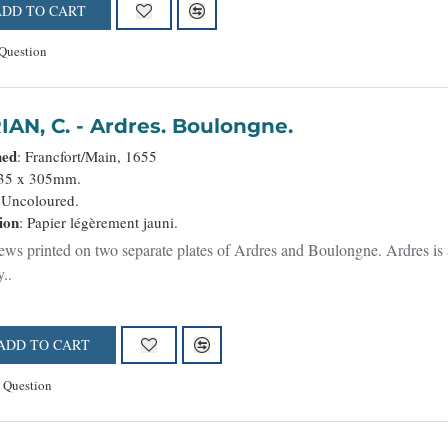
ADD TO CART
Question
MERIAN, C. - Ardres. Boulongne.
hed
: Francfort/Main, 1655
135 x 305mm.
 Uncoloured.
ion
: Papier légèrement jauni.
ws printed on two separate plates of Ardres and Boulongne. Ardres is 
y..
ADD TO CART
 Question