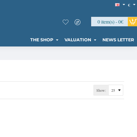
€
0 item(s) - 0€
THE SHOP
VALUATION
NEWS LETTER
Show: