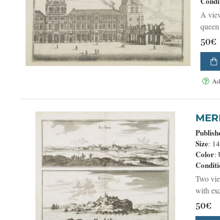
Condi
A view of a wing of the Louvre.Very well engraved with excellent detail.Between 1655 and 1658, Anne of Austria, the
queen
50€
As
Publish
Size
: 1
Color
:
Conditi
Two vie
with exc
50€