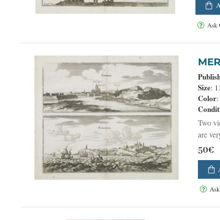
Ask 
Publis
Size
: 
Color
:
Condit
Two vie
are ver
50€
Ask