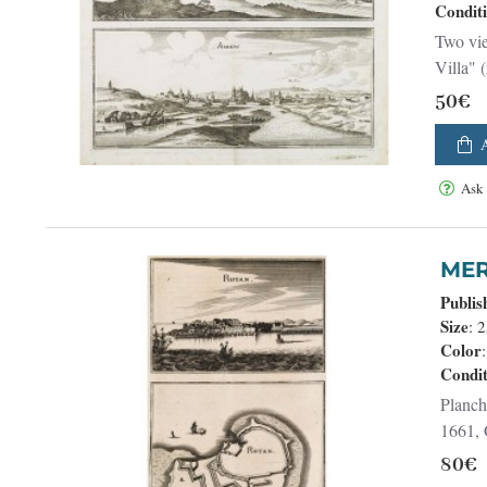
Condit
Two vie
Villa" (
50€
Ask
Publis
Size
: 
Color
Condit
Planch
1661, 
80€