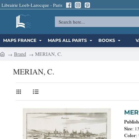
Librairie Loeb-Larocque - Paris
Search
here...
MAPS FRANCE
MAPS ALL PARTS
BOOKS
V
Brand
MERIAN, C.
h
o
MERIAN, C.
m
e
Publis
Size
: 1
Color
: