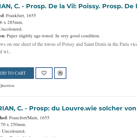
MERIAN, C. - Prosp. De la Vil: Poissy. Prosp. 
ed
: Frankfurt, 1655
66 x 285mm.
 Uncoloured.
on
: Paper slightly age-toned. In very good condition.
s on one sheet of the towns of Poissy and Saint Denis in the Paris vicci
d wi..
DD TO CART
Question
MERIAN, C. - Prosp: du Louvre.wie solch
shed
: Francfort/Main, 1655
 170 x 250mm.
: Uncoloured.