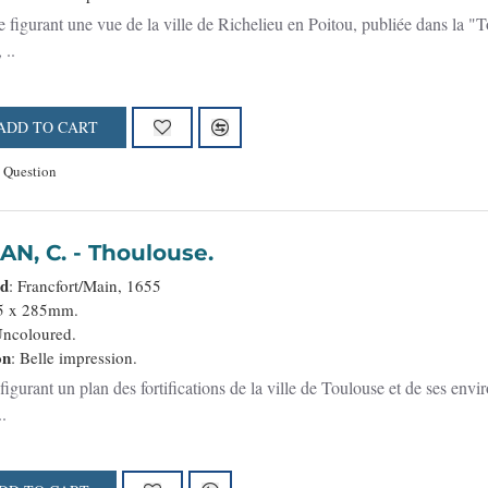
 figurant une vue de la ville de Richelieu en Poitou, publiée dans la
 ..
ADD TO CART
 Question
AN, C. - Thoulouse.
ed
: Francfort/Main, 1655
85 x 285mm.
Uncoloured.
on
: Belle impression.
figurant un plan des fortifications de la ville de Toulouse et de ses env
..