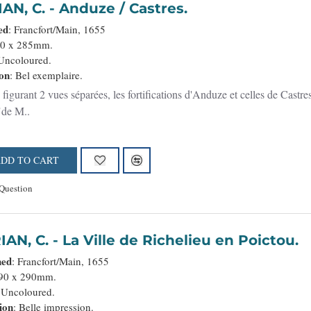
MERIAN, C. - Anduze / Castres.
ed
: Francfort/Main, 1655
80 x 285mm.
 Uncoloured.
on
: Bel exemplaire.
figurant 2 vues séparées, les fortifications d'Anduze et celles de Castr
"de M..
DD TO CART
Question
MERIAN, C. - La Ville de Richelieu en Poictou.
hed
: Francfort/Main, 1655
190 x 290mm.
 Uncoloured.
ion
: Belle impression.