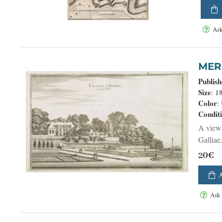
Ask
Publis
Size
: 1
Color
:
Condit
A view of a XVIIth century castle called Château de Fremont>/i> in the Paris viccinity.From Merian's Topographia
Galliae. 
20€
Ask