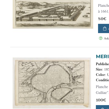
Planche
à 1661,
80€
Ask
MERI
Publish
Size
: 1
Color
: 
Conditi
Planche 
Galliae"
100€