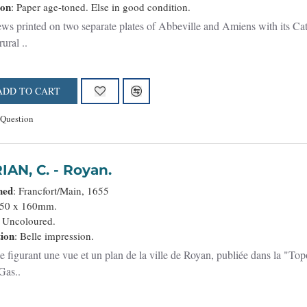
ion
: Paper age-toned. Else in good condition.
ws printed on two separate plates of Abbeville and Amiens with its Cat
rural ..
ADD TO CART
 Question
MERIAN, C. - Royan.
hed
: Francfort/Main, 1655
250 x 160mm.
: Uncoloured.
ion
: Belle impression.
e figurant une vue et un plan de la ville de Royan, publiée dans la "T
Gas..