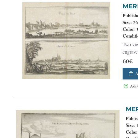
Publish
Size
: 2
Color
:
Conditi
Two view
engrave
60€
A
Ask 
Publi
Size
:
Color