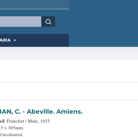
ARIA
MERIAN, C. - Abeville. Amiens.
hed
: Francfort / Main, 1655
35 x 305mm.
 Uncoloured.