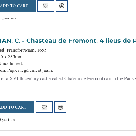
ADD TO CART
 Question
MERIAN, C. - Chasteau de Fremont. 4 lieus de 
hed
: Francfort/Main, 1655
80 x 285mm.
 Uncoloured.
ion
: Papier légèrement jauni.
. ..
ADD TO CART
 Question