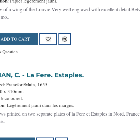
tion
: Papier légèrement jauni.
 mo..
ADD TO CART
k Question
MERIAN, C. - La Fere. Estaples.
ed
: Francfort/Main, 1655
40 x 310mm.
 Uncoloured.
on
: Légèrement jauni dans les marges.
ws printed on two separate plates of la Fere et Estaples in Nord, France
e..