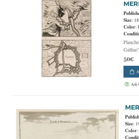
Publish
Size
: 1
Color
:
Conditi
Planche 
Galliae
50€
A
Ask 
Publis
Size
: 
Color
:
Condit